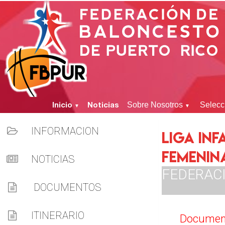
Inicio
Noticias
Sobre Nosotros
Selecc
▼
▼
INFORMACION
LIGA INF
FEMENIN
NOTICIAS
FEDERAC
DOCUMENTOS
ITINERARIO
Documen