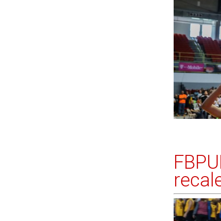
FBPUR
recal