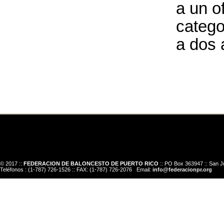
a un of
catego
a dos 
© 2017 ::
FEDERACION DE BALONCESTO DE PUERTO RICO
:: PO Box 363947 :: San J
Teléfonos : (1-787) 726-1526 :: FAX: (1-787) 726-2076 Email:
info@federacionpr.org