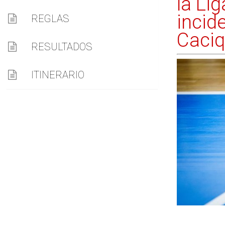
la Li
incid
REGLAS
Caciq
RESULTADOS
ITINERARIO