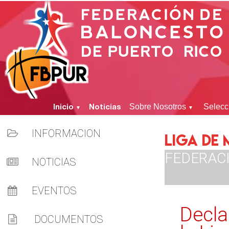
Inicio
Noticias
Sobre Nosotros
Selecc
▼
▼
INFORMACION
LIGA DE
FEDERAC
NOTICIAS
EVENTOS
Decla
DOCUMENTOS