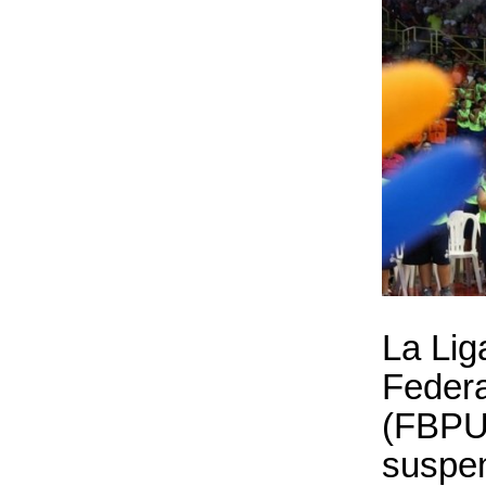
La Lig
Federa
(FBPUR
suspen