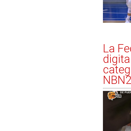
La Fe
digita
categ
NBN2