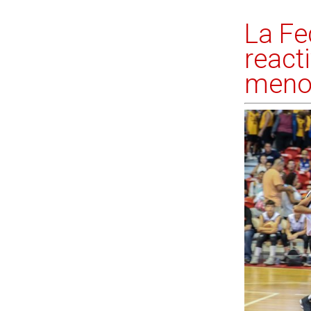
La Fe
react
menor