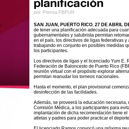
planificación
por: Prensa FBPUR
SAN JUAN, PUERTO RICO. 27 DE ABRIL DE
de tener una planificación adecuada para cua
gubernamentales y salubrista permitan retomar
en el país, los directivos de ligas federativas y
trabajando en conjunto en posibles medidas q
los participantes.
Los directivos de ligas y el licenciado Yum E.
Federación de Baloncesto de Puerto Rico (FB
reunión virtual con el propósito explorar alter
permitan reanudar los torneos nacionales.
Hasta el momento, el plan provisional comenz
desinfección de las facilidades.
Además, se proveerá la educación necesaria,
Comisión Médica, a los participantes para evit
implantación de dicha recomendación tiene el 
atletas y padres para poder practicar el depor
El licenciado Ramos convocó una próxima reu