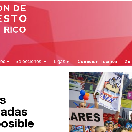
ros
Selecciones
Ligas
Comisión Técnica
3 x
▼
▼
▼
as
ladas
osible