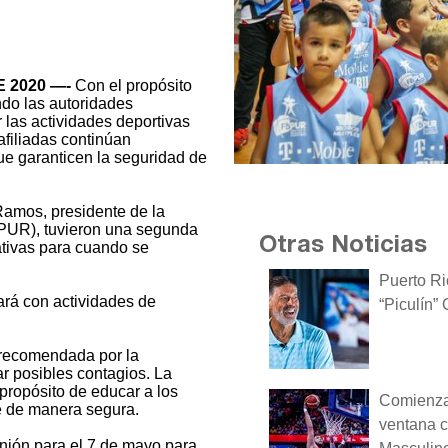
 2020 —-
Con el propósito
ndo las autoridades
 las actividades deportivas
 afiliadas continúan
ue garanticen la seguridad de
 Ramos, presidente de la
PUR), tuvieron una segunda
Otras Noticias
nativas para cuando se
Puerto Ri
ará con actividades de
“Piculín”
 recomendada por la
ar posibles contagios. La
propósito de educar a los
Comienza 
te de manera segura.
ventana c
nión para el 7 de mayo para