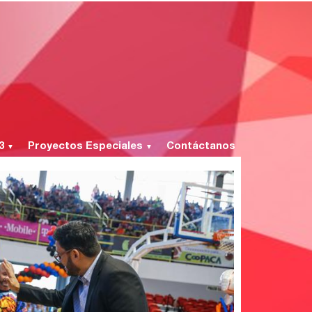
 3
Proyectos Especiales
Contáctanos
▼
▼