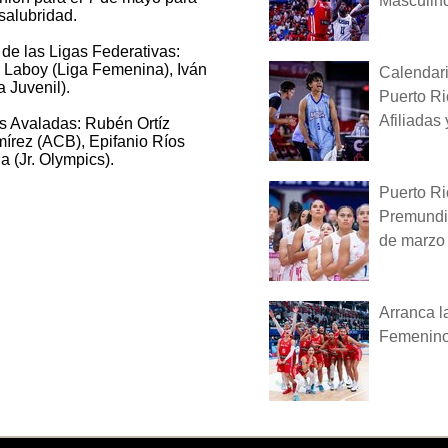
Masculin
salubridad.
s de las Ligas Federativas:
r Laboy (Liga Femenina), Iván
Calendar
a Juvenil).
Puerto Ri
Afiliadas
as Avaladas: Rubén Ortíz
írez (ACB), Epifanio Ríos
a (Jr. Olympics).
Puerto Ri
Premundia
de marzo
Arranca l
Femenino