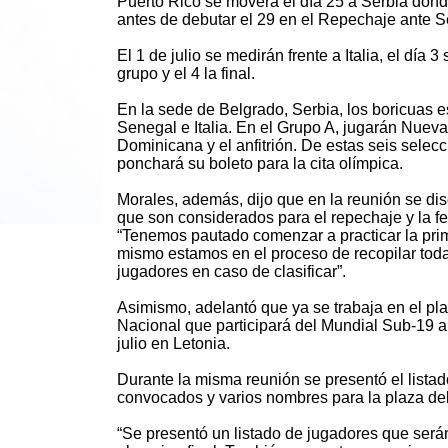
Puerto Rico se moverá el día 25 a Serbia dond
antes de debutar el 29 en el Repechaje ante S
El 1 de julio se medirán frente a Italia, el día 3
grupo y el 4 la final.
En la sede de Belgrado, Serbia, los boricuas e
Senegal e Italia. En el Grupo A, jugarán Nuev
Dominicana y el anfitrión. De estas seis selec
ponchará su boleto para la cita olímpica.
Morales, además, dijo que en la reunión se dis
que son considerados para el repechaje y la fec
“Tenemos pautado comenzar a practicar la pri
mismo estamos en el proceso de recopilar tod
jugadores en caso de clasificar”.
Asimismo, adelantó que ya se trabaja en el pla
Nacional que participará del Mundial Sub-19 a 
julio en Letonia.
Durante la misma reunión se presentó el listad
convocados y varios nombres para la plaza del
“Se presentó un listado de jugadores que será