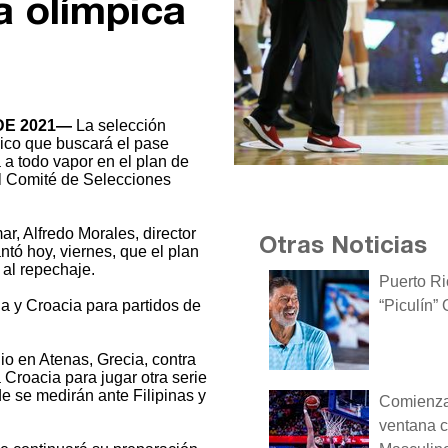
ta olímpica
DE 2021—
La selección
ico que buscará el pase
 a todo vapor en el plan de
el Comité de Selecciones
r, Alfredo Morales, director
Otras Noticias
tó hoy, viernes, que el plan
 al repechaje.
Puerto Ri
“Piculín”
a y Croacia para partidos de
io en Atenas, Grecia, contra
a Croacia para jugar otra serie
de se medirán ante Filipinas y
Comienza 
ventana c