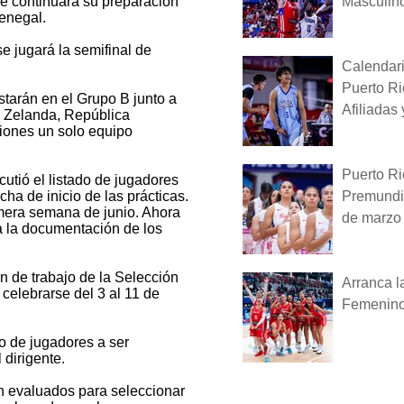
Masculin
e continuará su preparación
enegal.
 se jugará la semifinal de
Calendar
Puerto Ri
starán en el Grupo B junto a
Afiliadas
a Zelanda, República
ciones un solo equipo
Puerto Ri
cutió el listado de jugadores
Premundia
ha de inicio de las prácticas.
mera semana de junio. Ahora
de marzo
a la documentación de los
n de trabajo de la Selección
Arranca l
celebrarse del 3 al 11 de
Femenino
o de jugadores a ser
 dirigente.
n evaluados para seleccionar