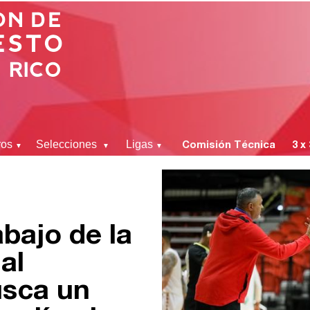
ros
Selecciones
Ligas
Comisión Técnica
3 x
▼
▼
▼
abajo de la
al
usca un