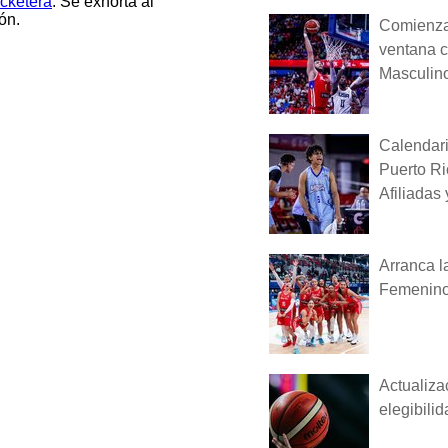
icketera
. Se exhorta al
ón.
Comienza 
ventana c
Masculin
Calendar
Puerto Ri
Afiliadas
Arranca l
Femenino
Actualiza
elegibili