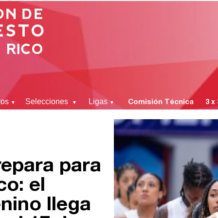
ros
Selecciones
Ligas
Comisión Técnica
3 x
▼
▼
▼
repara para
co: el
nino llega