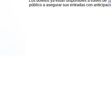
Los boletos ya están disponibles a través de
T
público a asegurar sus entradas con anticipaci