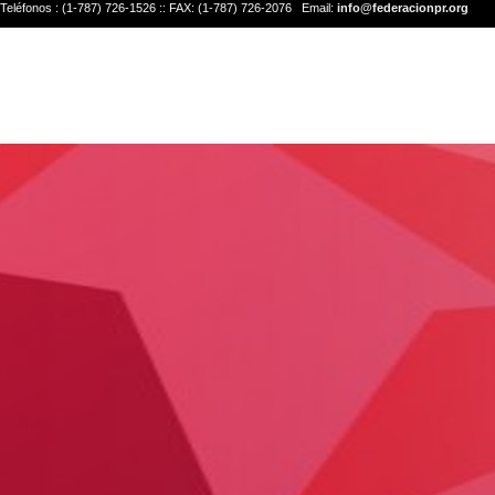
Teléfonos : (1-787) 726-1526 :: FAX: (1-787) 726-2076 Email:
info@federacionpr.org