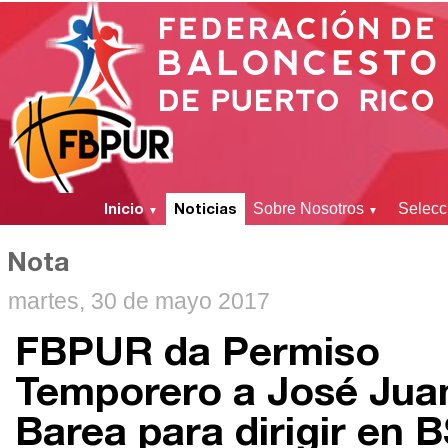
Inicio
Noticias
Sobre Nosotros
Selecc
▼
▼
Nota
martes, 30 de mayo 2017
FBPUR da Permiso
Temporero a José Jua
Barea para dirigir en 