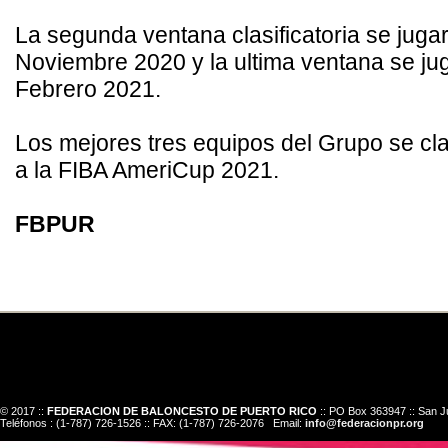
La segunda ventana clasificatoria se jugar
Noviembre 2020 y la ultima ventana se ju
Febrero 2021.
Los mejores tres equipos del Grupo se cla
a la FIBA AmeriCup 2021.
FBPUR
© 2017 ::
FEDERACION DE BALONCESTO DE PUERTO RICO
:: PO Box 363947 :: San J
Teléfonos : (1-787) 726-1526 :: FAX: (1-787) 726-2076 Email:
info@federacionpr.org